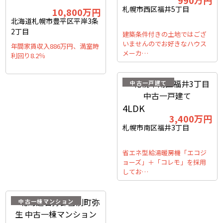
札幌市西区福井5丁目
10,800
万円
北海道札幌市豊平区平岸3条
2丁目
建築条件付きの土地ではござ
いませんのでお好きなハウス
年間家賃収入886万円、満室時
メーカ…
利回り8.2％
中古一戸建て
4LDK
3,400
万円
札幌市南区福井3丁目
省エネ型給湯暖房機「エコジ
ョーズ」＋「コレモ」を採用
してお…
中古一棟マンション