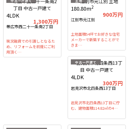
中古一戸建て
土地
2
180.80m
900
万円
4LDK
江別市元江別
1,300
万円
帯広市西二十一条南2丁目
土地面積54坪でお好きな住宅
メーカーで新築することがで
現況融資での引渡しとなるた
きま…
め、リフォームを前提にご利
用頂く…
中古一戸建て
4LDK
300
万円
岩見沢市北四条西13丁目
岩見沢市北四条西13丁目に佇
む、建物面積114.82㎡の4…