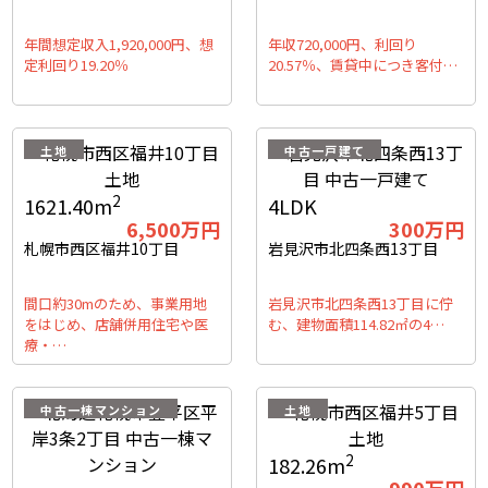
年間想定収入1,920,000円、想
年収720,000円、利回り
定利回り19.20％
20.57％、賃貸中につき客付…
土地
中古一戸建て
2
1621.40m
4LDK
6,500
万円
300
万円
札幌市西区福井10丁目
岩見沢市北四条西13丁目
間口約30mのため、事業用地
岩見沢市北四条西13丁目に佇
をはじめ、店舗併用住宅や医
む、建物面積114.82㎡の4…
療・…
中古一棟マンション
土地
2
182.26m
990
万円