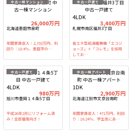
中古一棟マンション
中古一戸建て
4LDK
26,000
万円
3,400
万円
北海道恵庭市泉町
札幌市南区福井3丁目
年間家賃収入：2,703万円、利
省エネ型給湯暖房機「エコジ
回り：10.4％、恵庭市の…
ョーズ」＋「コレモ」を採用
してお…
中古一戸建て
中古一棟アパート
4LDK
1DK
980
万円
2,900
万円
旭川市豊岡１４条5丁目
北海道江別市文京台南町
平成26年2月にリフォーム済
年間家賃収入：471万円、利回
み！全部屋南向き！
り：16.24％、学生街にあ…