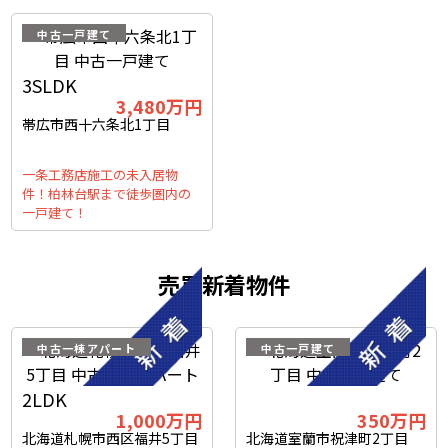
中古一戸建て
3SLDK
3,480
万円
帯広市西十六条北1丁目
一条工務店施工の未入居物
件！柏林台駅まで徒歩圏内の
一戸建て！
売買新着物件
中古一棟アパート
中古一戸建て
2LDK
1,000
万円
350
万円
北海道札幌市西区福井5丁目
北海道室蘭市祝津町2丁目