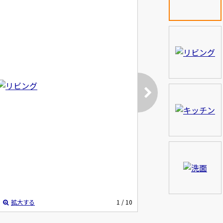
拡大する
1
/ 10