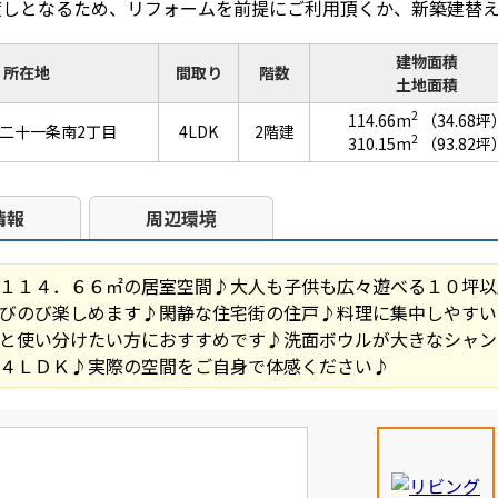
渡しとなるため、リフォームを前提にご利用頂くか、新築建替
建物面積
所在地
間取り
階数
土地面積
2
114.66m
（34.68坪
二十一条南2丁目
4LDK
2階建
2
310.15m
（93.82坪
情報
周辺環境
１１４．６６㎡の居室空間♪大人も子供も広々遊べる１０坪以
びのび楽しめます♪閑静な住宅街の住戸♪料理に集中しやすい
と使い分けたい方におすすめです♪洗面ボウルが大きなシャン
４ＬＤＫ♪実際の空間をご自身で体感ください♪