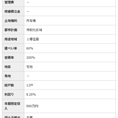
管理費
－
修繕積立金
－
土地権利
所有権
都市計画
市街化区域
用途地域
１種住居
建ぺい率
60%
容積率
200%
地目
宅地
角地
－
総戸数
12戸
利回り
8.20%
年間想定収
886万円
入
国土法届出
不要