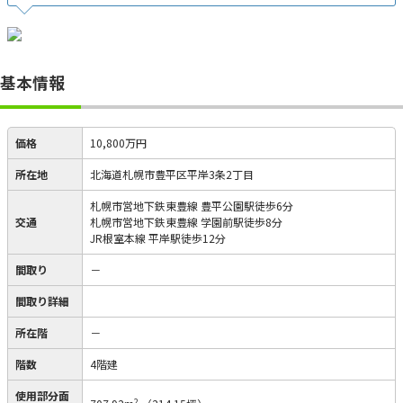
基本情報
価格
10,800万円
所在地
北海道札幌市豊平区平岸3条2丁目
札幌市営地下鉄東豊線 豊平公園駅徒歩6分
交通
札幌市営地下鉄東豊線 学園前駅徒歩8分
JR根室本線 平岸駅徒歩12分
間取り
－
間取り詳細
所在階
－
階数
4階建
使用部分面
2