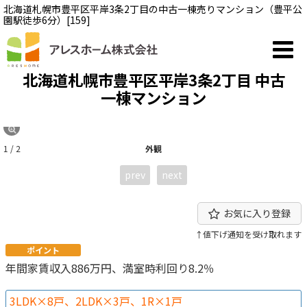
北海道札幌市豊平区平岸3条2丁目の中古一棟売りマンション（豊平公
園駅徒歩6分）[159]
北海道札幌市豊平区平岸3条2丁目 中古
一棟マンション
1 / 2
外観
prev
next
お気に入り登録
↑値下げ通知を受け取れます
ポイント
年間家賃収入886万円、満室時利回り8.2％
3LDK×8戸、2LDK×3戸、1R×1戸