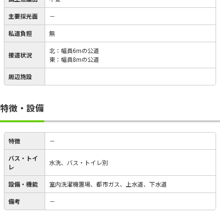
主要採光面
－
私道負担
無
北：幅員6mの公道
接道状況
東：幅員8mの公道
周辺施設
特徴・設備
特徴
－
バス・トイ
水洗、バス・トイレ別
レ
設備・機能
室内洗濯機置場、都市ガス、上水道、下水道
備考
－