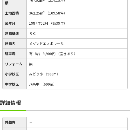
707.92m
（214.15坪）
積
2
土地面積
362.25m
（109.58坪）
築年月
1987年02月
（築39年）
建物構造
ＲＣ
建物名
メゾンドエスポワール
駐車場
有
8台
9,900円
（空きあり）
リフォーム
無
小学校区
みどり小
（900m）
中学校区
八条中
（600m）
詳細情報
共益費
－