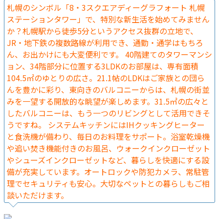
札幌のシンボル「8・3スクエアディーグラフォート 札幌
ステーションタワー」で、特別な新生活を始めてみません
か？札幌駅から徒歩5分というアクセス抜群の立地で、
JR・地下鉄の複数路線が利用でき、通勤・通学はもちろ
ん、お出かけにも大変便利です。 40階建てのタワーマンシ
ョン、34階部分に位置する3LDKのお部屋は、専有面積
104.5㎡のゆとりの広さ。21.1帖のLDKはご家族との団ら
んを豊かに彩り、東向きのバルコニーからは、札幌の街並
みを一望する開放的な眺望が楽しめます。31.5㎡の広々と
したバルコニーは、もう一つのリビングとして活用できそ
うですね。 システムキッチンにはIHクッキングヒーター
と食洗機が備わり、毎日のお料理をサポート。浴室乾燥機
や追い焚き機能付きのお風呂、ウォークインクローゼット
やシューズインクローゼットなど、暮らしを快適にする設
備が充実しています。オートロックや防犯カメラ、常駐管
理でセキュリティも安心。大切なペットとの暮らしもご相
談いただけます。