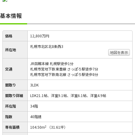
基本情報
価格
12,800万円
札幌市北区北8条西3
所在地
地図を表示
JR函館本線 札幌駅徒歩1分
交通
札幌市営地下鉄東豊線 さっぽろ駅徒歩7分
札幌市営地下鉄南北線 さっぽろ駅徒歩8分
間取り
3LDK
間取り詳細
LDK21.1帖、洋室9.1帖、洋室6.1帖、洋室4.9帖
所在階
34階
階数
40階建
2
専有面積
104.50m
（31.61坪）