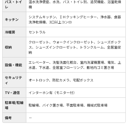
バス・トイ
温水洗浄便座、水洗、バス・トイレ別、追焚機能、浴室乾燥
レ
機
システムキッチン、ＩＨクッキングヒーター、浄水器、食器
キッチン
洗浄乾燥機、3口以上コンロ
冷暖房
セントラル
クローゼット、ウォークインクローゼット、シューズボック
収納
ス、シューズインクローゼット、トランクルーム、全居室収
納
エレベーター、洗髪洗面化粧台、室内洗濯機置場、電気、上
設備・機能
水道、下水道、全居室フローリング、敷地内ゴミ置き場
セキュリテ
オートロック、防犯カメラ、宅配ボックス
ィ
TV・通信
インターホン有（モニター付）
駐車場/駐輪
駐輪場、バイク置き場、平面駐車場、機械式駐車場
場
備考
－