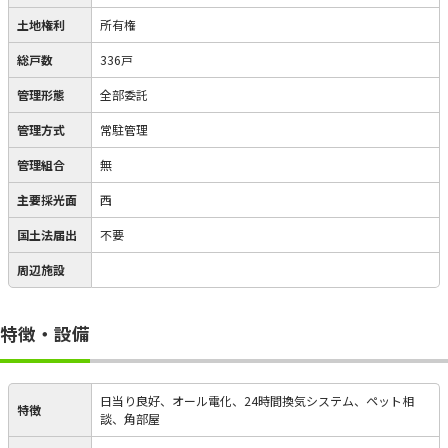
土地権利
所有権
総戸数
336戸
管理形態
全部委託
管理方式
常駐管理
管理組合
無
主要採光面
西
国土法届出
不要
周辺施設
特徴・設備
日当り良好、オール電化、24時間換気システム、ペット相
特徴
談、角部屋