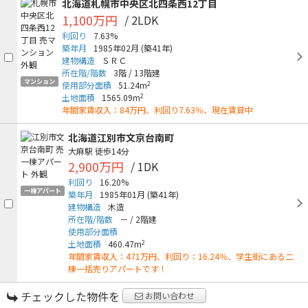
北海道札幌市中央区北四条西12丁目
1,100万円
/ 2LDK
利回り
7.63%
築年月
1985年02月
(築41年)
建物構造
ＳＲＣ
所在階/階数
3階
/
13階建
マンション
2
使用部分面積
51.24m
2
土地面積
1565.09m
年間家賃収入：84万円、利回り7.63％、現在賃貸中
北海道江別市文京台南町
大麻駅
徒歩14分
2,900万円
/ 1DK
利回り
16.20%
一棟アパート
築年月
1985年01月
(築41年)
建物構造
木造
所在階/階数
－
/
2階建
使用部分面積
2
土地面積
460.47m
年間家賃収入：471万円、利回り：16.24％、学生街にある二
棟一括売りアパートです！
チェックした物件を
お問い合わせ