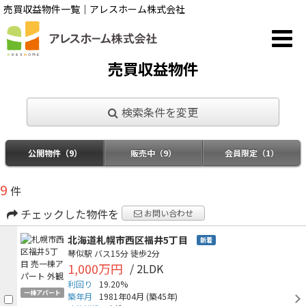
売買収益物件一覧｜アレスホーム株式会社
売買収益物件
検索条件を変更
公開物件（9）
販売中（9）
会員限定（1）
9
件
チェックした物件を
お問い合わせ
北海道札幌市西区福井5丁目
新着
琴似駅
バス15分
徒歩2分
1,000万円
/ 2LDK
利回り
19.20%
一棟アパート
築年月
1981年04月
(築45年)