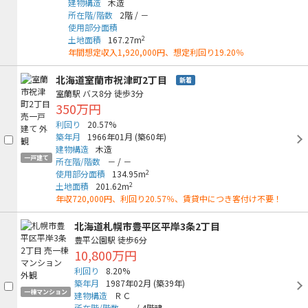
建物構造
木造
所在階/階数
2階
/
－
使用部分面積
2
土地面積
167.27m
年間想定収入1,920,000円、想定利回り19.20％
北海道室蘭市祝津町2丁目
新着
室蘭駅
バス8分
徒歩3分
350万円
利回り
20.57%
築年月
1966年01月
(築60年)
建物構造
木造
一戸建て
所在階/階数
－
/
－
2
使用部分面積
134.95m
2
土地面積
201.62m
年収720,000円、利回り20.57％、賃貸中につき客付け不要！
北海道札幌市豊平区平岸3条2丁目
豊平公園駅
徒歩6分
10,800万円
利回り
8.20%
築年月
1987年02月
(築39年)
一棟マンション
建物構造
ＲＣ
所在階/階数
－
/
4階建