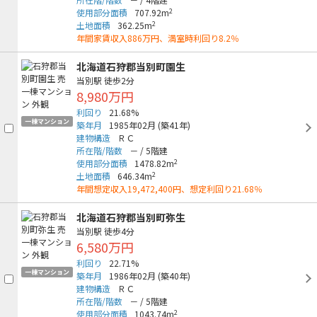
2
使用部分面積
707.92m
2
土地面積
362.25m
年間家賃収入886万円、満室時利回り8.2％
北海道石狩郡当別町園生
当別駅
徒歩2分
8,980万円
利回り
21.68%
一棟マンション
築年月
1985年02月
(築41年)
建物構造
ＲＣ
所在階/階数
－
/
5階建
2
使用部分面積
1478.82m
2
土地面積
646.34m
年間想定収入19,472,400円、想定利回り21.68％
北海道石狩郡当別町弥生
当別駅
徒歩4分
6,580万円
利回り
22.71%
一棟マンション
築年月
1986年02月
(築40年)
建物構造
ＲＣ
所在階/階数
－
/
5階建
2
使用部分面積
1043.74m