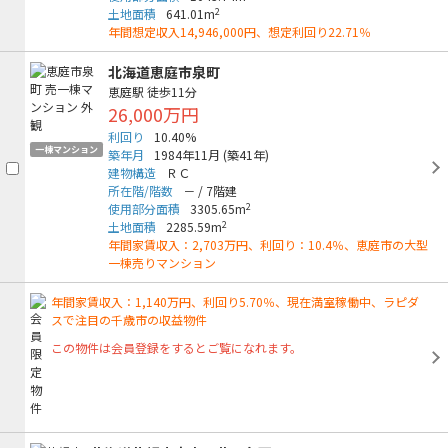
2
土地面積
641.01m
年間想定収入14,946,000円、想定利回り22.71％
北海道恵庭市泉町
恵庭駅
徒歩11分
26,000万円
利回り
10.40%
一棟マンション
築年月
1984年11月
(築41年)
建物構造
ＲＣ
所在階/階数
－
/
7階建
2
使用部分面積
3305.65m
2
土地面積
2285.59m
年間家賃収入：2,703万円、利回り：10.4％、恵庭市の大型
一棟売りマンション
年間家賃収入：1,140万円、利回り5.70％、現在満室稼働中、ラピダ
スで注目の千歳市の収益物件
この物件は会員登録をするとご覧になれます。