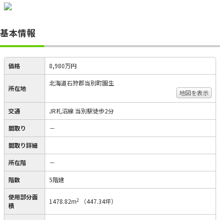
基本情報
価格
8,980万円
北海道石狩郡当別町園生
所在地
地図を表示
交通
JR札沼線 当別駅徒歩2分
間取り
－
間取り詳細
所在階
－
階数
5階建
使用部分面
2
1478.82m
（447.34坪）
積