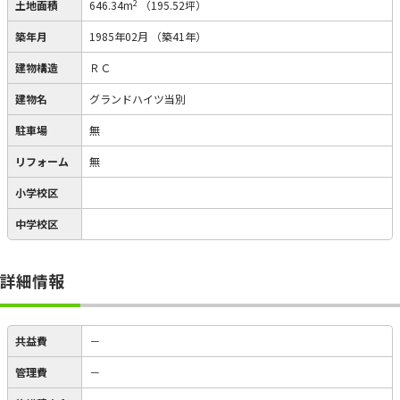
2
土地面積
646.34m
（195.52坪）
築年月
1985年02月
（築41年）
建物構造
ＲＣ
建物名
グランドハイツ当別
駐車場
無
リフォーム
無
小学校区
中学校区
詳細情報
共益費
－
管理費
－