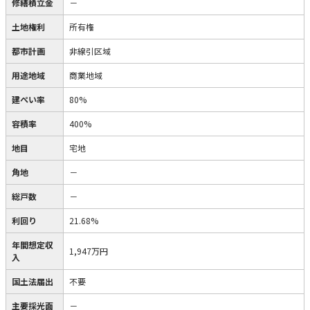
修繕積立金
－
土地権利
所有権
都市計画
非線引区域
用途地域
商業地域
建ぺい率
80%
容積率
400%
地目
宅地
角地
－
総戸数
－
利回り
21.68%
年間想定収
1,947万円
入
国土法届出
不要
主要採光面
－