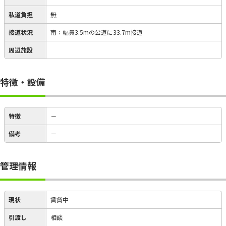
私道負担
無
接道状況
南：幅員3.5mの公道に33.7m接道
周辺施設
特徴・設備
特徴
－
備考
－
管理情報
現状
賃貸中
引渡し
相談