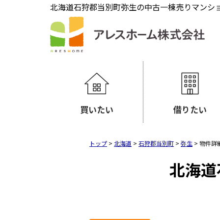
北海道石狩郡当別町弥生の中古一棟売りマンション
買いたい
借りたい
トップ
>
北海道
>
石狩郡当別町
>
弥生
>
物件詳
北海道