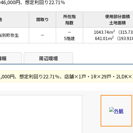
46,000円、想定利回り22.71％
所在階
使用部分面積
地
間取り
階数
土地面積
2
－
1043.74m
（315.7
当別町弥生
－
2
5階建
641.01m
（193.9
情報
周辺環境
6,000円、想定利回り22.71％、店舗×1戸・1R×29戸・2LDK×