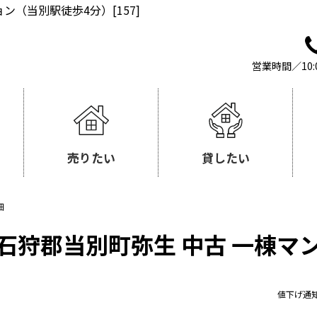
（当別駅徒歩4分）[157]
営業時間／10:
売りたい
貸したい
細
石狩郡当別町弥生 中古 一棟マ
値下げ通