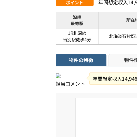
年間想定収入14,9
ポイント
沿線
所在
最寄駅
JR札沼線
北海道石狩郡
当別駅徒歩4分
物件の特徴
物件
年間想定収入14,94
担当コメント