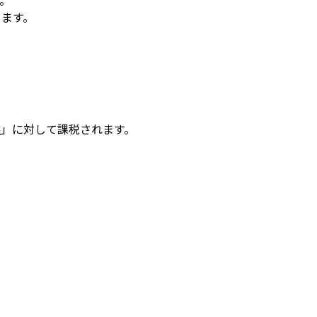
。
します。
益
」に対して課税されます。