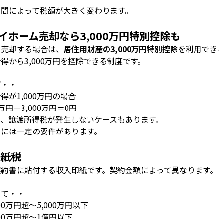
期間によって税額が大きく変わります。
イホーム売却なら
3,000
万円特別控除も
を売却する場合は、
居住用財産の
3,000
万円特別控除
を利用でき
所得から
3,000
万円を控除できる制度です。
ば・・
所得が
1,000
万円の場合
万円－
3,000
万円＝
0
円
り、譲渡所得税が発生しないケースもあります。
用には一定の要件があります。
印紙税
契約書に貼付する収入印紙です。契約金額によって異なります。
して・・
00
万円超～
5,000
万円以下
00
万円超～
1
億円以下