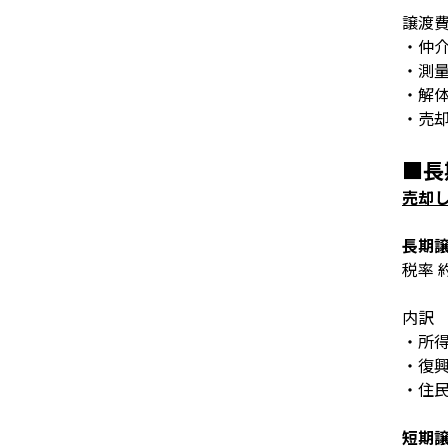
譲渡
・仲
・測
・解
・売
■長
売却
長期
税率 
内訳
・所
・復
・住
短期