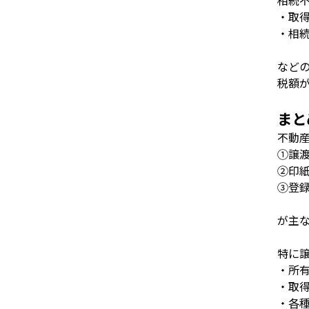
相続
・取
・相
など
税額
まと
不動
①譲
②印
③登
が主
特に
・所
・取
・各