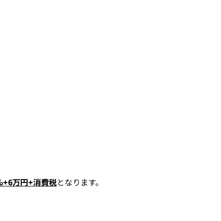
%+6
万円
+
消費税
となります。