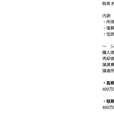
税率 
内訳
・所
・復
・住
～ 
購入
売却
譲渡
譲渡
・長
400
万
・短
400
万