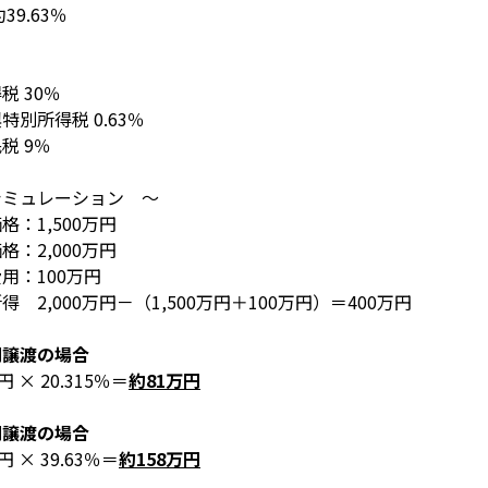
約
39.63
％
得税
30
％
興特別所得税
0.63
％
民税
9
％
シミュレーション ～
価格：
1,500
万円
価格：
2,000
万円
費用：
100
万円
所得
2,000
万円－（
1,500
万円＋
100
万円）＝
400
万円
期譲渡の場合
円
× 20.315
％＝
約
81
万円
期譲渡の場合
円
× 39.63
％＝
約
158
万円