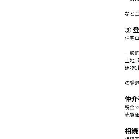
など
③ 
住宅
一般
土地
1
建物
1
の登
仲介
税金
売買
相続