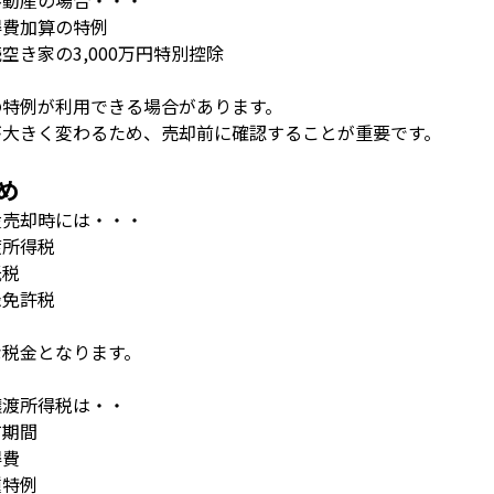
不動産の場合・・・
得費加算の特例
続空き家の
3,000
万円特別控除
の特例が利用できる場合があります。
が大きく変わるため、売却前に確認することが重要です。
め
産売却時には・・・
渡所得税
紙税
録免許税
な税金となります。
譲渡所得税は・・
有期間
得費
種特例