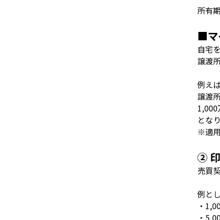
所有
■マ
自宅
譲渡
例え
譲渡
1,000
とな
※適
② 
売買
例と
・
1,0
・
5,0