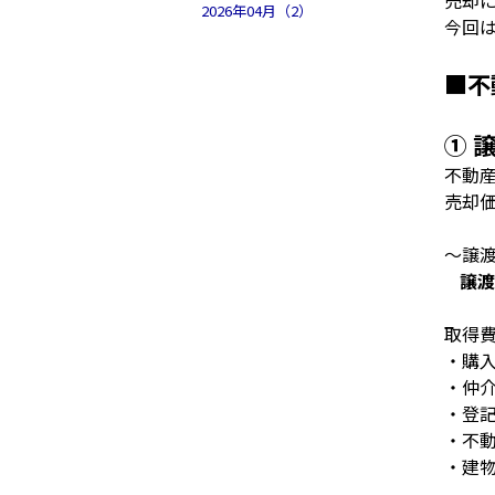
売却
2026年04月（2）
今回
■不
① 
不動
売却
～譲
譲渡
取得
・購
・仲
・登
・不
・建