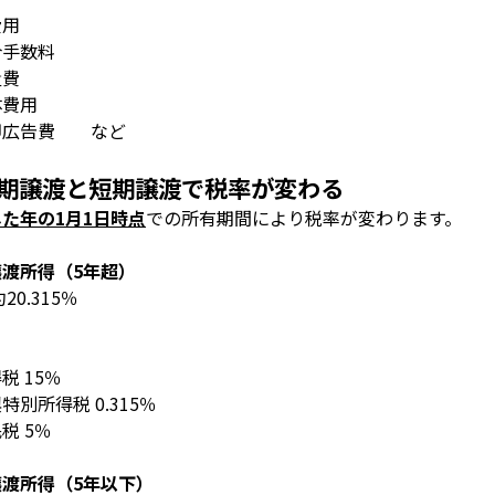
費用
介手数料
量費
体費用
却広告費 など
期譲渡と短期譲渡で税率が変わる
した年の
1
月
1
日時点
での所有期間により税率が変わります。
譲渡所得（
5
年超）
約
20.315
％
得税
15
％
興特別所得税
0.315
％
民税
5
％
譲渡所得（
5
年以下）