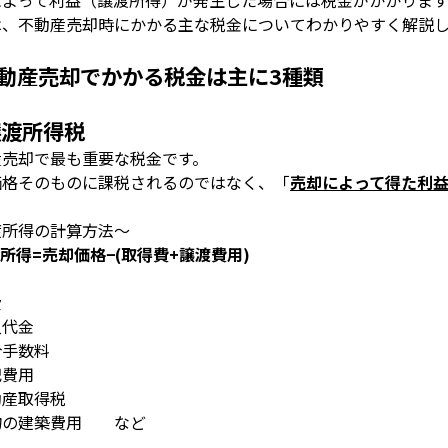
によって利益（譲渡所得）が発生した場合には税金がかかります
は、不動産売却時にかかる主な税金についてわかりやすく解説
動産売却でかかる税金は主に
3
種類
譲渡所得税
産売却で最も重要な税金です。
価格そのものに課税されるのではなく、「
売却によって得た利
渡所得の計算方法～
所得
=
売却価格
−(
取得費
+
譲渡費用
)
費
入代金
介手数料
記費用
動産取得税
物の建築費用 など