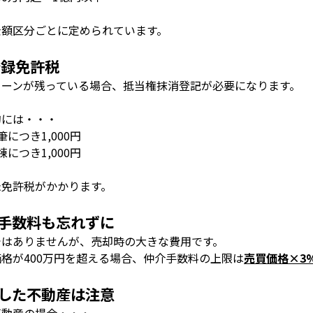
金額区分ごとに定められています。
登録免許税
ローンが残っている場合、抵当権抹消登記が必要になります。
的には・・・
筆につき
1,000
円
棟につき
1,000
円
録免許税がかかります。
手数料も忘れずに
ではありませんが、売却時の大きな費用です。
価格が
400
万円を超える場合、仲介手数料の上限は
売買価格
×3
した不動産は注意