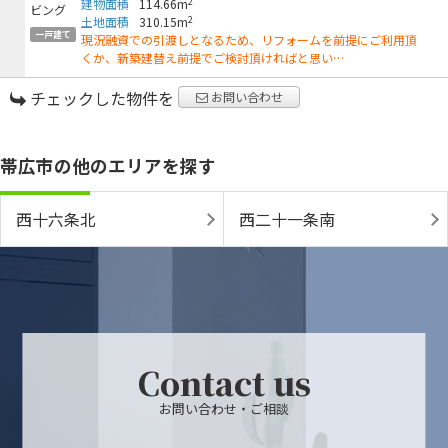
2
建物面積
114.66m
2
土地面積
310.15m
一戸建て
現況融資での引渡しとなるため、リフォームを前提にご利用頂
くか、新築建替え前提でご検討頂ければと思い…
チェックした物件を
お問い合わせ
帯広市の他のエリアを探す
西十六条北
西二十一条南
Contact us
お問い合わせ・ご相談