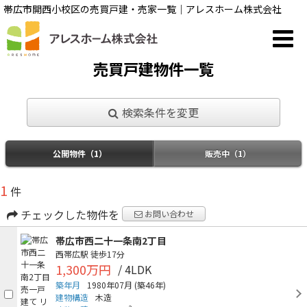
帯広市開西小校区の売買戸建・売家一覧｜アレスホーム株式会社
売買戸建物件一覧
検索条件を変更
公開物件（1）
販売中（1）
1
件
チェックした物件を
お問い合わせ
帯広市西二十一条南2丁目
西帯広駅
徒歩17分
1,300万円
/ 4LDK
築年月
1980年07月
(築46年)
建物構造
木造