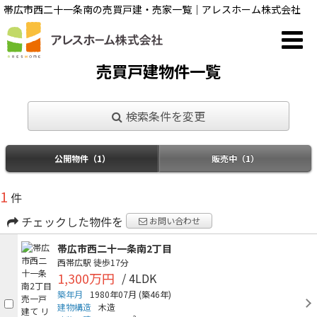
帯広市西二十一条南の売買戸建・売家一覧｜アレスホーム株式会社
売買戸建物件一覧
検索条件を変更
公開物件（1）
販売中（1）
1
件
チェックした物件を
お問い合わせ
帯広市西二十一条南2丁目
西帯広駅
徒歩17分
1,300万円
/ 4LDK
築年月
1980年07月
(築46年)
建物構造
木造