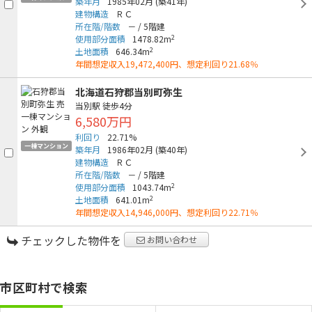
築年月
1985年02月
(築41年)
建物構造
ＲＣ
所在階/階数
－
/
5階建
2
使用部分面積
1478.82m
2
土地面積
646.34m
年間想定収入19,472,400円、想定利回り21.68％
北海道石狩郡当別町弥生
当別駅
徒歩4分
6,580万円
利回り
22.71%
一棟マンション
築年月
1986年02月
(築40年)
建物構造
ＲＣ
所在階/階数
－
/
5階建
2
使用部分面積
1043.74m
2
土地面積
641.01m
年間想定収入14,946,000円、想定利回り22.71％
チェックした物件を
お問い合わせ
市区町村で検索