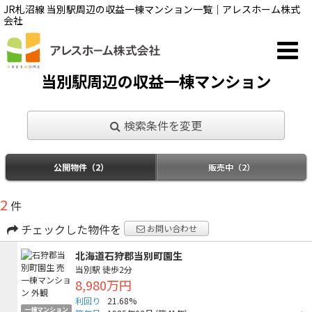
JR札沼線 当別駅周辺の収益一棟マンション一覧｜アレスホーム株式
会社
当別駅周辺の収益一棟マンション
検索条件を変更
公開物件（2）
販売中（2）
2
件
チェックした物件を
お問い合わせ
北海道石狩郡当別町園生
当別駅
徒歩2分
8,980万円
利回り
21.68%
一棟マンション