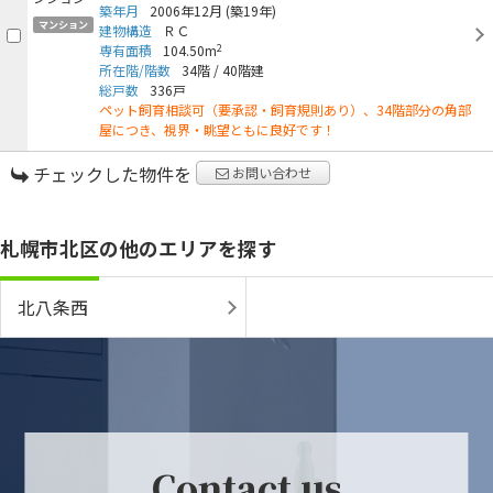
築年月
2006年12月
(築19年)
マンション
建物構造
ＲＣ
2
専有面積
104.50m
所在階/階数
34階
/
40階建
総戸数
336戸
ペット飼育相談可（要承認・飼育規則あり）、34階部分の角部
屋につき、視界・眺望ともに良好です！
チェックした物件を
お問い合わせ
札幌市北区の他のエリアを探す
北八条西
Contact us