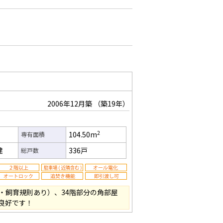
2006年12月築
（築19年）
2
104.50m
専有面積
建
336戸
総戸数
・飼育規則あり）、34階部分の角部屋
良好です！