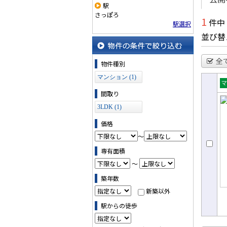
駅
さっぽろ
1
件中
駅選択
並び替
物件の条件で絞り込む
全
物件種別
マンション (1)
売
間取り
ョ
3LDK (1)
価格
～
専有面積
～
築年数
新築以外
駅からの徒歩