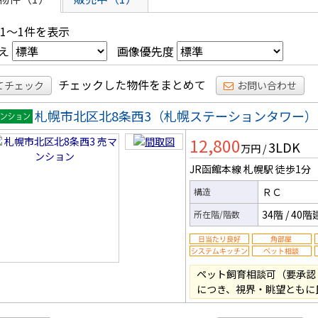
 1～1件を表示
え
画像優先度
チェックした物件をまとめて
てチェック
お問い合わせ
札幌市北区北8条西3（札幌ステーションタワー）
マンシ
12,800
3LDK
ン
万円
/
JR函館本線 札幌駅
徒歩1分
ＲＣ
構造
34階
/
40階
所在階/階数
ペット飼育相談可（要承認
につき、視界・眺望ともに