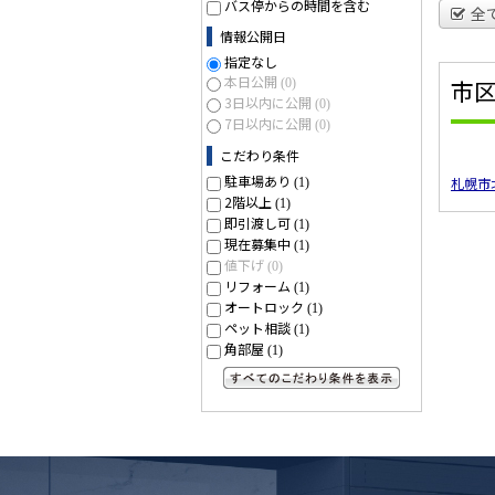
バス停からの時間を含む
全
情報公開日
指定なし
本日公開
市
(0)
3日以内に公開
(0)
7日以内に公開
(0)
こだわり条件
駐車場あり
札幌市
(1)
2階以上
(1)
即引渡し可
(1)
現在募集中
(1)
値下げ
(0)
リフォーム
(1)
オートロック
(1)
ペット相談
(1)
角部屋
(1)
すべてのこだわり条件を見る