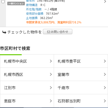
築年月
1987年02月
(築39年)
一棟マンション
建物構造
ＲＣ
所在階/階数
－
/
4階建
2
使用部分面積
707.92m
2
土地面積
362.25m
年間家賃収入886万円、満室時利回り8.2％
チェックした物件を
お問い合わせ
市区町村で検索
札幌市中央区
札幌市豊平区
札幌市西区
室蘭市
江別市
千歳市
恵庭市
石狩郡当別町