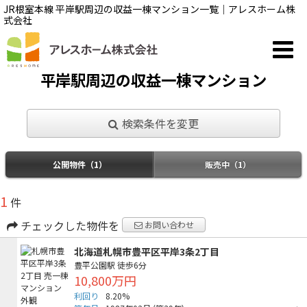
JR根室本線 平岸駅周辺の収益一棟マンション一覧｜アレスホーム株
式会社
平岸駅周辺の収益一棟マンション
検索条件を変更
公開物件（1）
販売中（1）
1
件
チェックした物件を
お問い合わせ
北海道札幌市豊平区平岸3条2丁目
豊平公園駅
徒歩6分
10,800万円
利回り
8.20%