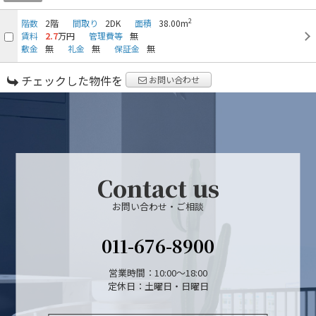
2
階数
2階
間取り
2DK
面積
38.00m
賃料
2.7
万円
管理費等
無
敷金
無
礼金
無
保証金
無
チェックした物件を
お問い合わせ
Contact us
お問い合わせ・ご相談
011-676-8900
営業時間：10:00～18:00
定休日：土曜日・日曜日