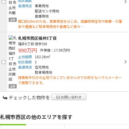
総区画数
最適用途
事業用地
配送センタ用地
倉庫用地
土地
間口約30mのため、事業用地をはじめ、店舗併用住宅や医療・介護
系や重機など駐車場用地や倉庫など様々…
札幌市西区福井5丁目
福井6丁目
徒歩3分
990万円
坪単価：17.96万円
2
土地面積
182.26m
総区画数
1
最適用途
住宅用地
駐車場用地
建築条件付きの土地ではございませんのでお好きなハウスメーカー
で建築できます。
土地
チェックした物件を
お問い合わせ
札幌市西区の他のエリアを探す