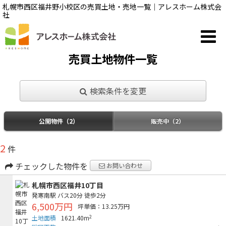
札幌市西区福井野小校区の売買土地・売地一覧｜アレスホーム株式会
社
売買土地物件一覧
検索条件を変更
公開物件（2）
販売中（2）
2
件
チェックした物件を
お問い合わせ
札幌市西区福井10丁目
発寒南駅
バス20分
徒歩2分
6,500万円
坪単価：13.25万円
2
土地面積
1621.40m