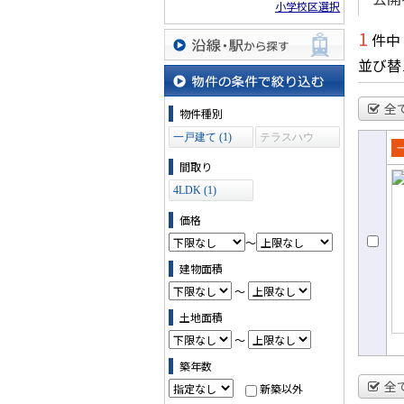
小学校区選択
1
件中
並び替
沿線・駅から探す
物件の条件で絞り込む
全
物件種別
一戸建て (1)
テラスハウ
ス (0)
売
間取り
て
4LDK (1)
価格
～
建物面積
～
土地面積
～
築年数
全
新築以外