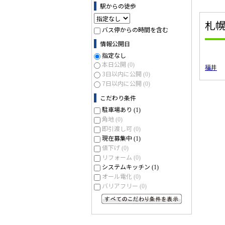
駅からの徒歩
札
バス停からの時間を含む
情報公開日
指定なし
本日公開
(0)
福井
3日以内に公開
(0)
7日以内に公開
(0)
こだわり条件
駐車場あり
(1)
角地
(0)
即引渡し可
(0)
現在募集中
(1)
値下げ
(0)
リフォーム
(0)
システムキッチン
(1)
オール電化
(0)
バリアフリー
(0)
すべてのこだわり条件を見る