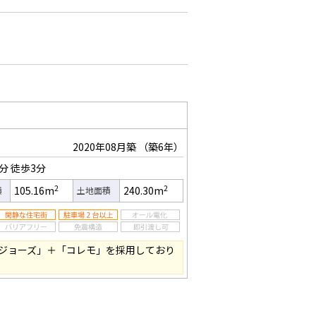
2020年08月築
（築6年）
5分
徒歩3分
2
2
105.16m
240.30m
積
土地面積
ジョーズ」＋「コレモ」を採用しており