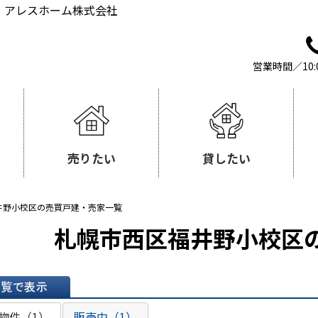
｜アレスホーム株式会社
営業時間／10:
売りたい
貸したい
井野小校区の売買戸建・売家一覧
札幌市西区福井野小校区
表示
物件（1）
販売中（1）