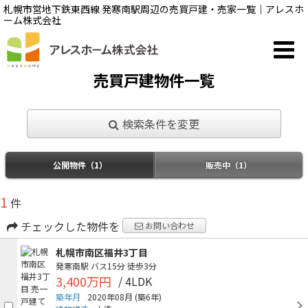
札幌市営地下鉄東西線 発寒南駅周辺の売買戸建・売家一覧｜アレスホ
ーム株式会社
売買戸建物件一覧
検索条件を変更
公開物件（1）
販売中（1）
1
件
チェックした物件を
お問い合わせ
札幌市南区福井3丁目
発寒南駅
バス15分
徒歩3分
3,400万円
/ 4LDK
築年月
2020年08月
(築6年)