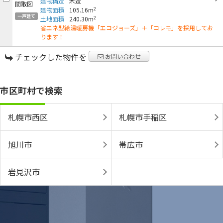
建物構造
木造
2
建物面積
105.16m
一戸建て
2
土地面積
240.30m
省エネ型給湯暖房機「エコジョーズ」＋「コレモ」を採用してお
ります！
チェックした物件を
お問い合わせ
市区町村で検索
札幌市西区
札幌市手稲区
旭川市
帯広市
岩見沢市