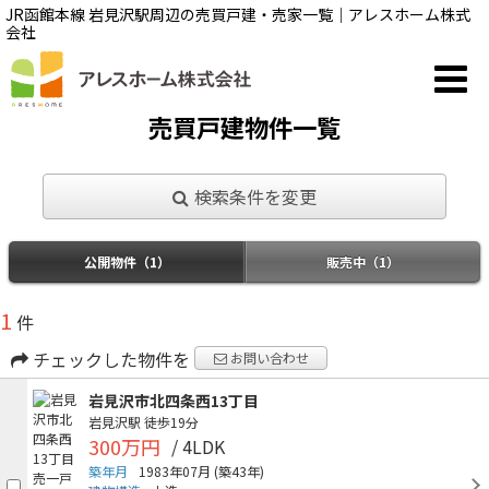
JR函館本線 岩見沢駅周辺の売買戸建・売家一覧｜アレスホーム株式
会社
売買戸建物件一覧
検索条件を変更
公開物件（1）
販売中（1）
1
件
チェックした物件を
お問い合わせ
岩見沢市北四条西13丁目
岩見沢駅
徒歩19分
300万円
/ 4LDK
築年月
1983年07月
(築43年)