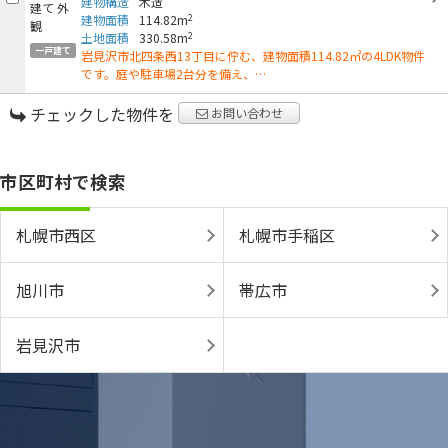
建物構造
木造
2
建物面積
114.82m
2
土地面積
330.58m
一戸建て
岩見沢市北四条西13丁目に佇む、建物面積114.82㎡の4LDK物件
です。庭や駐車場2台分を備え、…
チェックした物件を
お問い合わせ
市区町村で検索
札幌市西区
札幌市手稲区
旭川市
帯広市
岩見沢市