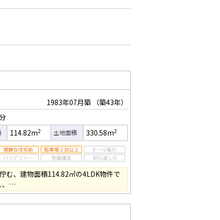
1983年07月築
（築43年）
9分
2
2
114.82m
330.58m
積
土地面積
む、建物面積114.82㎡の4LDK物件で
え、…