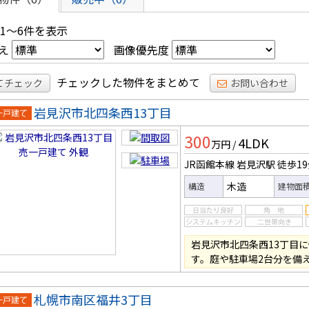
 1～6件を表示
え
画像優先度
チェックした物件をまとめて
てチェック
お問い合わせ
岩見沢市北四条西13丁目
一戸建
300
4LDK
万円
/
JR函館本線 岩見沢駅
徒歩1
木造
構造
建物面
岩見沢市北四条西13丁目に佇
す。庭や駐車場2台分を備
札幌市南区福井3丁目