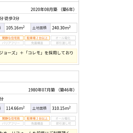
2020年08月築
（築6年）
5分
徒歩3分
2
2
105.16m
240.30m
積
土地面積
ジョーズ」＋「コレモ」を採用しており
1980年07月築
（築46年）
7分
2
2
114.66m
310.15m
積
土地面積