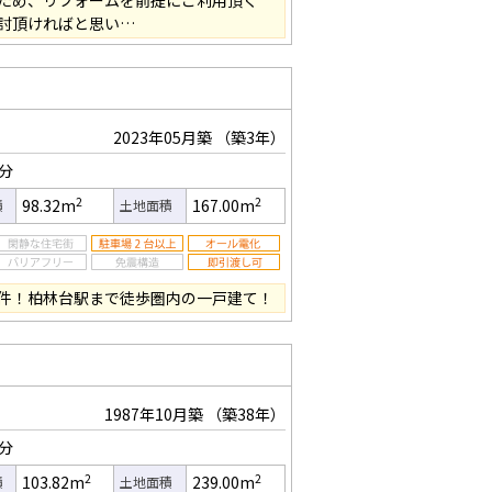
ため、リフォームを前提にご利用頂く
討頂ければと思い…
2023年05月築
（築3年）
5分
2
2
98.32m
167.00m
積
土地面積
件！柏林台駅まで徒歩圏内の一戸建て！
1987年10月築
（築38年）
1分
2
2
103.82m
239.00m
積
土地面積