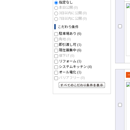
売
指定なし
本日公開
て
(0)
3日以内に公開
(0)
7日以内に公開
(0)
こだわり条件
駐車場あり
(6)
角地
(0)
即引渡し可
(1)
現在募集中
(6)
値下げ
(0)
リフォーム
(1)
システムキッチン
(4)
オール電化
(1)
バリアフリー
(0)
売
て
すべてのこだわり条件を見る