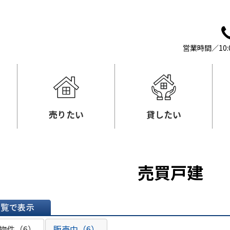
営業時間／10:
売りたい
貸したい
売買戸建
表示
物件（6）
販売中（6）