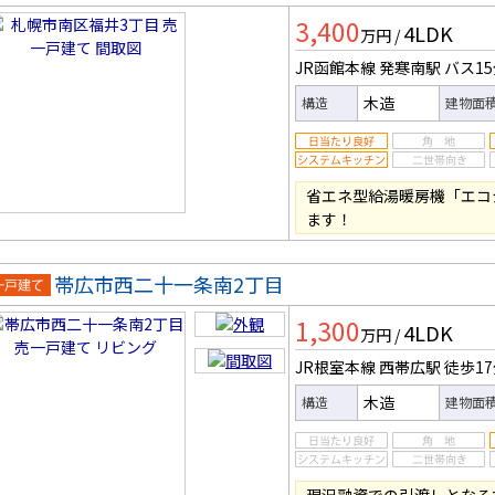
一戸建
3,400
4LDK
万円
/
JR函館本線 発寒南駅
バス1
木造
構造
建物面
省エネ型給湯暖房機「エコ
ます！
帯広市西二十一条南2丁目
一戸建
1,300
4LDK
万円
/
JR根室本線 西帯広駅
徒歩1
木造
構造
建物面