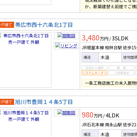
現況融資での引渡しとなる
か、新築建替え前提でご検
帯広市西十六条北1丁目
一戸建
3,480
3SLDK
万円
/
JR根室本線 柏林台駅
徒歩1
木造
構造
建物面
一条工務店施工の未入居物
旭川市豊岡１４条5丁目
一戸建
980
4LDK
万円
/
JR石北本線 南永山駅
徒歩2
木造
構造
建物面