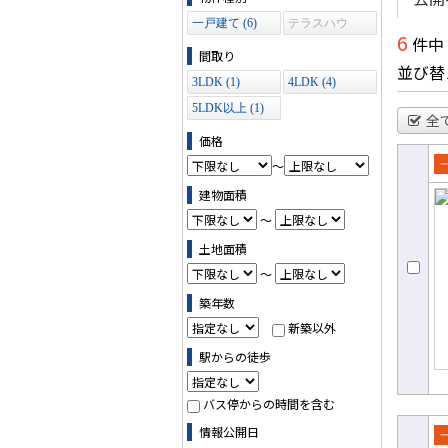
一戸建て (6)
テラスハウ
6
件中
ス (0)
間取り
並び替
3LDK (1)
4LDK (4)
5LDK以上 (1)
全
価格
～
売
建物面積
て
～
土地面積
～
築年数
新築以外
駅からの徒歩
バス停からの時間を含む
情報公開日