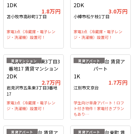
1DK
2DK
1.8
万円
3.0
万円
苫小牧市高砂町1丁目
小樽市松ケ枝1丁目
家電3点（冷蔵庫・電子レン
家電3点（冷蔵庫・電子レン
ジ・洗濯機）設置可！
ジ・洗濯機）設置可！
賃貸マンション
賃貸アパート
2DK
1K
2.7
万円
1.7
万円
岩見沢市五条東3丁目3番地
江別市文京台
17
家電3点（冷蔵庫・電子レン
学生向け単身アパート！ロフ
ジ・洗濯機）設置可！
ト付き物件！家電付きプラン
もあり…
賃貸アパート
賃貸アパート