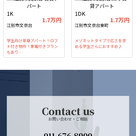
1K
1DK
1.7
万円
1.7
万円
江別市文京台
江別市文京台東町
学生向け単身アパート！ロフ
メゾネットタイプで広さを求
ト付き物件！家電付きプラン
める学生さんにおすすめ♪
もあり…
Contact us
お問い合わせ・ご相談
011-676-8900