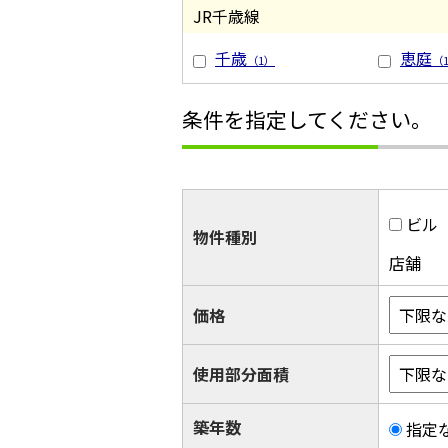
JR千歳線
千歳
恵庭
（1）
（
条件を指定してください。
ビル
物件種別
店舗
価格
使用部分面積
築年数
指定