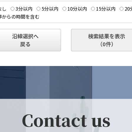
なし
3分以内
5分以内
10分以内
15分以内
2
停からの時間を含む
沿線選択へ
検索結果を表示
戻る
（
0
件）
Contact us