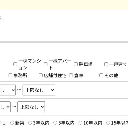
1）
一棟マンシ
一棟アパー
駐車場
一戸建て
ョン
ト
事務所
店舗付住宅
倉庫
その他
～
～
なし
新築
3年以内
5年以内
10年以内
15年以