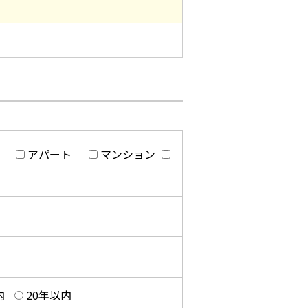
アパート
マンション
内
20年以内