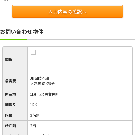
入力内容の確認へ
お問い合わせ物件
画像
JR函館本線
最寄駅
大麻駅 徒歩9分
所在地
江別市文京台東町
間取り
1DK
階数
3階建
所在階
2階