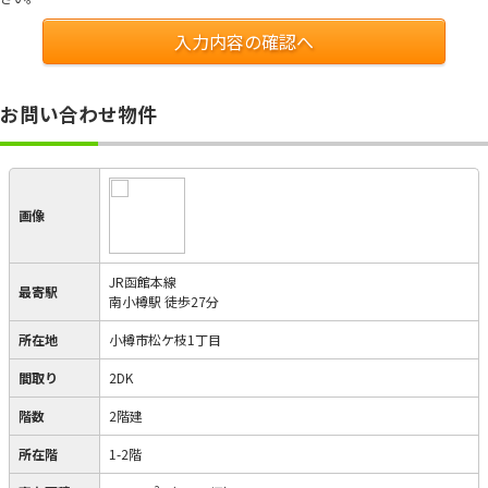
入力内容の確認へ
お問い合わせ物件
画像
JR函館本線
最寄駅
南小樽駅 徒歩27分
所在地
小樽市松ケ枝1丁目
間取り
2DK
階数
2階建
所在階
1-2階