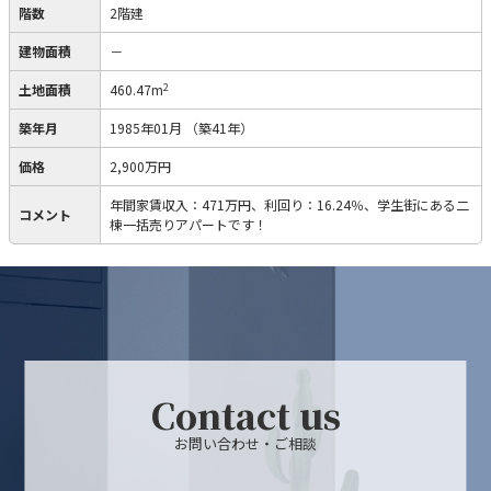
階数
2階建
建物面積
－
2
土地面積
460.47m
築年月
1985年01月
（築41年）
価格
2,900万円
年間家賃収入：471万円、利回り：16.24％、学生街にある二
コメント
棟一括売りアパートです！
Contact us
お問い合わせ・ご相談